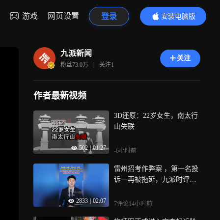
游戏
网页设置
登录
安装电脑版
内容更精彩
九派新闻
关注
粉丝
73.0万
|
关注
1
作者最新视频
3D还原：22岁女生，南太行
山失联
502
|
01:27
-6小时前
雷州招考作弊案 ，第一名投
诉一再被拖延，九派时评：
考试公平不容“人情”腐蚀
2833
|
02:07
7评论
14小时前