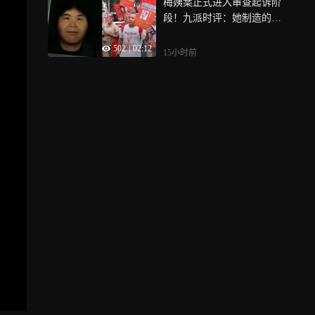
梅姨案正式进入审查起诉阶
段！九派时评：她制造的恶
须全面追究
502
|
02:12
15小时前