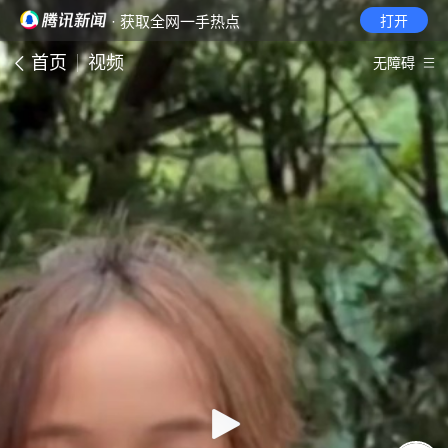
· 获取全网一手热点
打开
首页
视频
无障碍