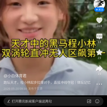
关注
319
13
23
19
@
小白体育君
跑坛天才，程小林起步拉爆对手，直接冲线夺冠｜体坛记忆
2026-05-20 09:38
发布于
甘肃
打开
腾讯新闻客户端说两句