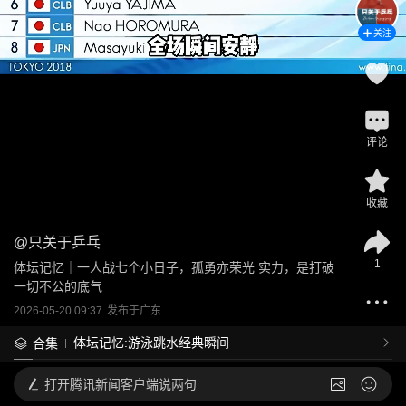
关注
评论
收藏
@
只关于乒乓
1
体坛记忆｜一人战七个小日子，孤勇亦荣光 实力，是打破
一切不公的底气
2026-05-20 09:37
发布于
广东
体坛记忆:游泳跳水经典瞬间
合集
打开
腾讯新闻客户端说两句