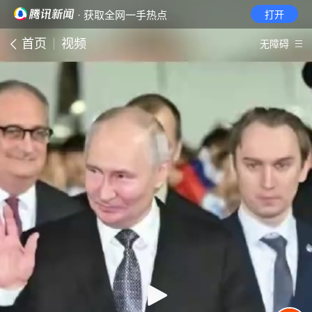
· 获取全网一手热点
打开
首页
视频
无障碍