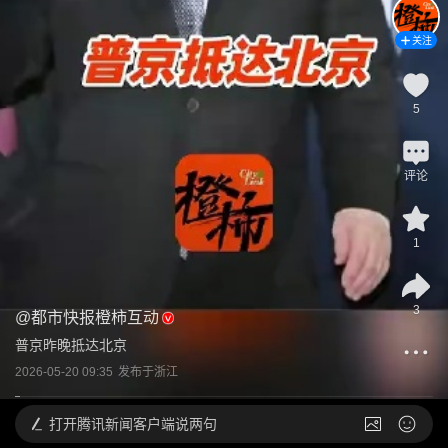
关注
5
评论
1
3
@
都市快报橙柿互动
普京昨晚抵达北京
2026-05-20 09:35
发布于
浙江
打开
腾讯新闻客户端说两句