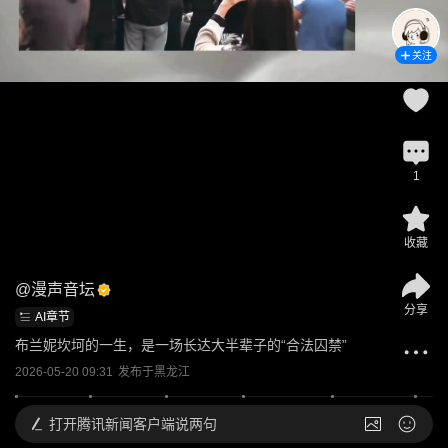
关注
1
收藏
@
漫声音坛
分享
AI章节
布兰妮坎坷的一生，是一场长达大半辈子的“合法囚禁”
2026-05-20 09:31
发布于
黑龙江
打开
腾讯新闻客户端说两句