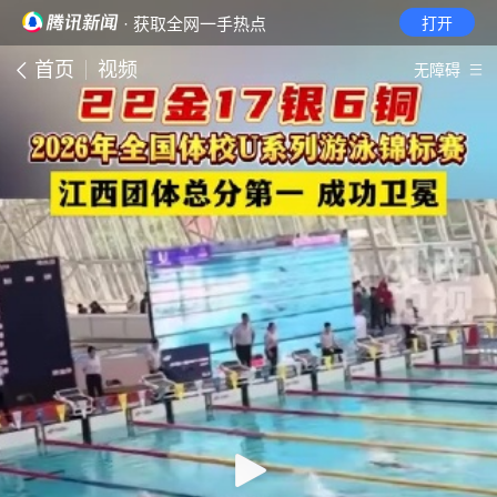
· 获取全网一手热点
打开
首页
视频
无障碍