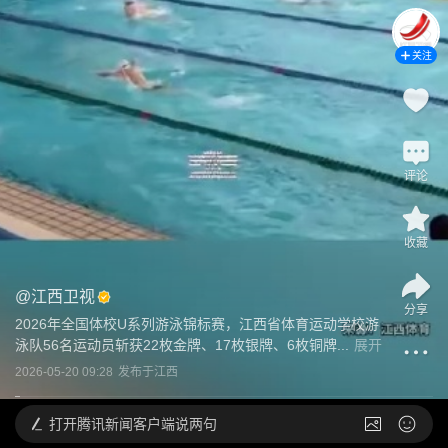
关注
评论
收藏
@
江西卫视
分享
2026年全国体校U系列游泳锦标赛，江西省体育运动学校游
泳队56名运动员斩获22枚金牌、17枚银牌、6枚铜牌...
展开
2026-05-20 09:28
发布于
江西
打开
腾讯新闻客户端说两句