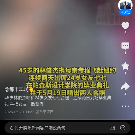
关注
5
1
1
@
都市现场
2
45岁林俊杰晒和24岁女友七七合照！连续两日到场毕业典
礼 手指女友一脸骄傲
2026-05-20 09:27
发布于
江西
打开
腾讯新闻客户端说两句