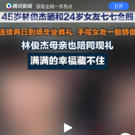
· 获取全网一手热点
打开
首页
视频
无障碍