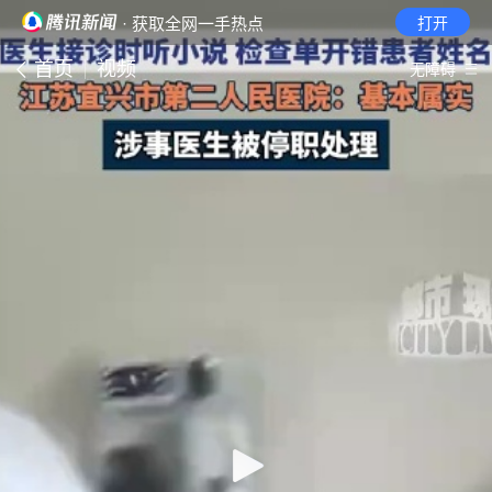
· 获取全网一手热点
打开
首页
视频
无障碍