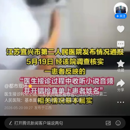
关注
评论
收藏
@
都市现场
分享
医生接诊时听小说 检查单开错患者姓名，江苏宜兴市第二
人民医院：基本属实，涉事医生被停职处理
2026-05-20 09:27
发布于
江西
打开
腾讯新闻客户端说两句