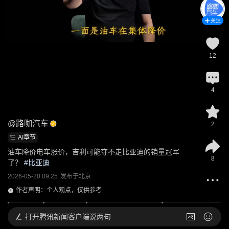
关注
12
4
@
路咖汽车
2
AI章节
油车降价电车涨价，吉利可能夺不走比亚迪的销量冠军
8
了？
 #
比亚迪
2026-05-20 09:25
发布于
北京
作者声明：个人观点，仅供参考
打开
腾讯新闻客户端说两句