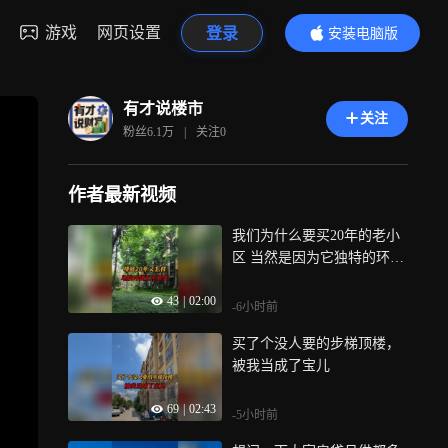
游戏
网页设置
登录
安装电脑版
内容更精彩
有才说楼市
关注
粉丝
6.1万
|
关注
0
作者最新视频
我们为什么要买20年的老小
区 当然是因为它独特的环境
和地理位置
43
|
02:00
-6小时前
买了个没人要的步梯顶楼，
被我当成了宝儿
69
|
02:43
-5小时前