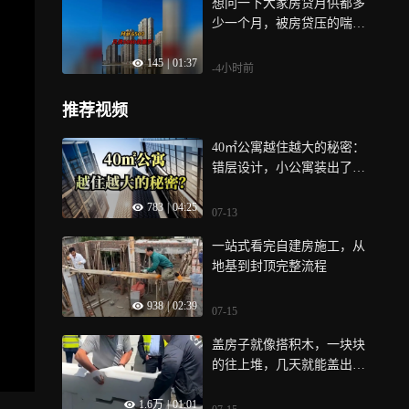
想问一下大家房贷月供都多
少一个月，被房贷压的喘不
上气怎么办
145
|
01:37
-4小时前
推荐视频
40㎡公寓越住越大的秘密：
错层设计，小公寓装出了大
平层既视感
783
|
04:25
07-13
一站式看完自建房施工，从
地基到封顶完整流程
938
|
02:39
07-15
盖房子就像搭积木，一块块
的往上堆，几天就能盖出完
整的房子
1.6万
|
01:01