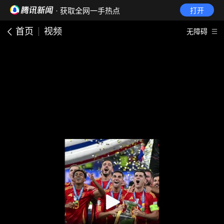
· 获取全网一手热点
打开
首页
视频
无障碍