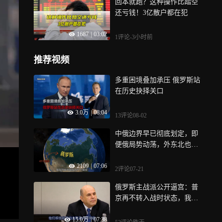
回本就跑？这种操作比踏空
还亏钱！3亿散户都在犯
1687
|
03:02
1评论
-3小时前
推荐视频
多重困境叠加承压 俄罗斯站
在历史抉择关口
3.0万
|
08:04
13评论
08-02
中俄边界早已彻底划定，即
便俄局势动荡，外东北也不
存在法理收回空间
2109
|
07:06
2评论
07-21
俄罗斯主战派公开逼宫：普
京再不转入战时状态，我们
就自己动手
15.0万
|
07:38