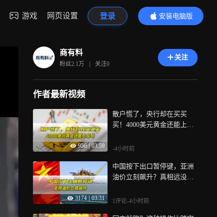
游戏
网页设置
登录
安装电脑版
内容更精彩
商有料
关注
粉丝
2.1万
|
关注
0
作者最新视频
散户慌了，央行却在买买
买！4000美元黄金还能上车
吗？
950
|
03:59
-4小时前
中国按下出口暂停键，亚洲
油价立刻飙升？真相远没那
么简单
3174
|
03:31
1评论
-4小时前