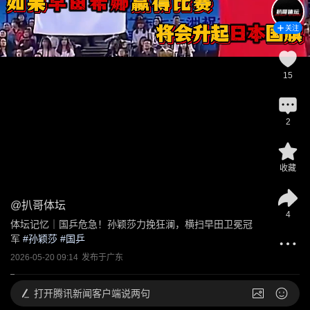
关注
15
2
收藏
@
扒哥体坛
4
体坛记忆｜国乒危急！孙颖莎力挽狂澜，横扫早田卫冕冠
军
 #
孙颖莎
 #
国乒
2026-05-20 09:14
发布于
广东
打开
腾讯新闻客户端说两句