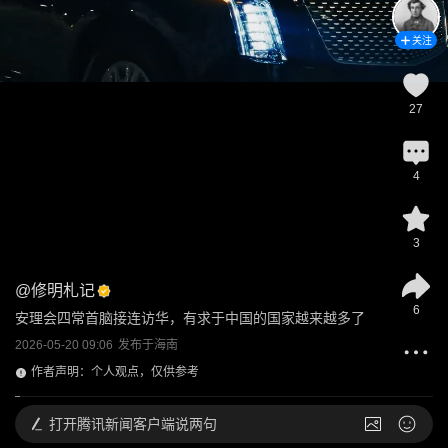
关注
27
4
3
@
修明札记
6
安理会四常首脑接连访华，有求于中国的国家越来越多了
2026-05-20 09:06
发布于
海南
作者声明：个人观点，仅供参考
打开
腾讯新闻客户端说两句