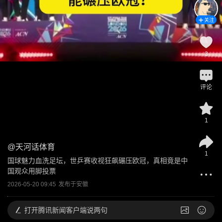
关注
3
评论
1
@
天河话体育
1
国球魅力血洗足坛，世乒赛收视狂飙碾压欧冠，真相竟是中
国观众用脚投票
2026-05-20 09:45
发布于
安徽
打开
腾讯新闻客户端说两句