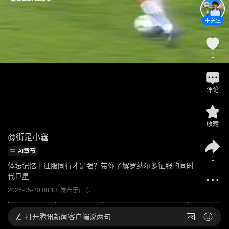
关注
1
评论
收藏
@
街足小鑫
AI章节
1
体坛记忆｜征服同行才是强？带你了解罗纳尔多征服的同时
代巨星
2026-05-20 08:13
发布于
广东
打开
腾讯新闻客户端说两句