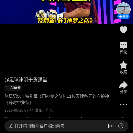
关注
评论
收藏
@
足球津明干货课堂
AI章节
分享
体坛记忆｜特别篇《门神梦之队》11位天赋各异的守护神
《跨时空集结》
2026-05-20 07:44
发布于
广东
打开
腾讯新闻客户端说两句