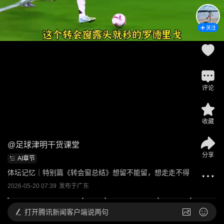
关注
评论
收藏
@
足球津明干货课堂
分享
AI章节
体坛记忆｜特别篇《转会窗总结》想留不能留，想走走不得
2026-05-20 07:39
发布于
广东
打开
腾讯新闻客户端说两句