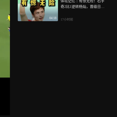
体坛记忆｜有惊无险！石宇
奇2比1逆转杨灿，晋级日本
公开赛八强！
04:18
17小时前