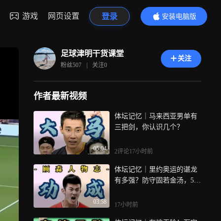
游戏
网页设置
登录
安装电脑版
内容更精彩
足球津明干货课堂
关注
粉丝
507
|
关注
0
作者最新视频
体坛记忆｜马来西亚男单有
三把剑，你认识几个？
05:04
2评论
17小时前
体坛记忆｜里约奥运的谌龙
有多强？防守固若金汤，5场
4个2：0！
03:58
17小时前