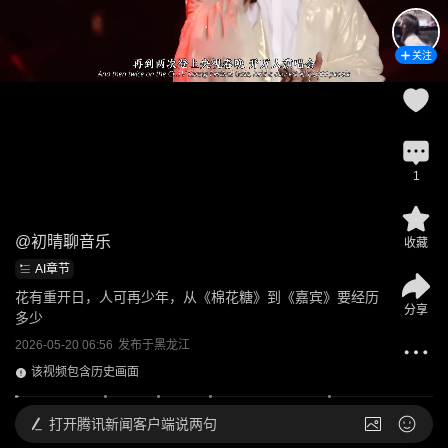
关注
1
@
初晴聊音乐
收藏
AI章节
花有重开日，人可再少年，从《棉花糖》到《嘉宾》要经历
分享
多少
2026-05-20 06:56
发布于
黑龙江
该视频包含历史画面
打开
腾讯新闻客户端说两句