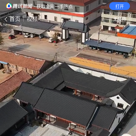
· 获取全网一手热点
打开
首页
视频
无障碍