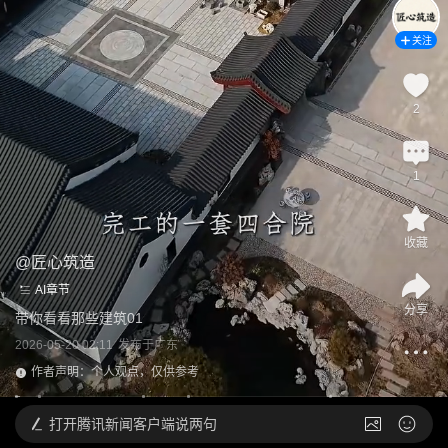
关注
2
1
收藏
@
匠心筑造
AI章节
分享
带你看看那些建筑01
2026-05-20 02:11
发布于
广东
作者声明：个人观点，仅供参考
打开
腾讯新闻客户端说两句