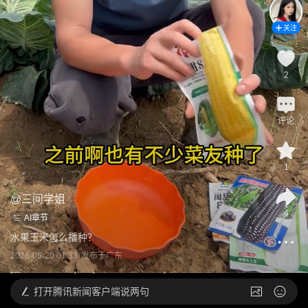
关注
2
评论
1
@
三问学姐
4
AI章节
水果玉米怎么播种？
2026-05-20 01:33
发布于
广东
打开
腾讯新闻客户端说两句