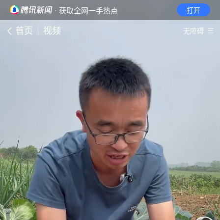
· 获取全网一手热点
打开
首页
视频
无障碍