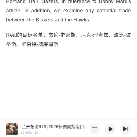
Portland Trail Blazers, in reference to Bobby Mark's
article. In addition, we examine any potential trade
between the Blazers and the Hawks.
Real的目标名单：杰伦-史密斯、尼克-理查兹、波比-波
蒂斯、罗伯特-威廉姆斯
 第05期：波特兰开拓者
976 [2026休赛期指南] 第05期：波特兰开拓者
00:00/24:26