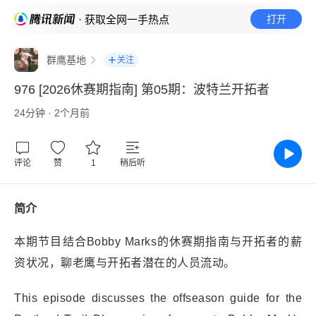
· 获取全网一手热点
打开
群鹰基地
关注
976 [2026休赛期指南] 第05期：波特兰开拓者
24分钟 · 2个月前
评论
赞
1
稍后听
简介
本期节目结合Bobby Marks的休赛期指南与开拓者的薪
资状况，聊老鹰与开拓者潜在的人员流动。
This episode discusses the offseason guide for the