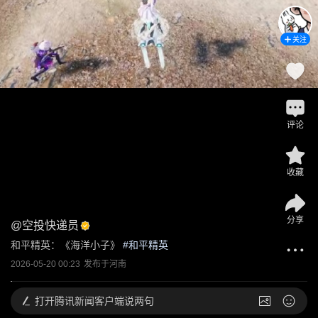
关注
评论
收藏
分享
@
空投快递员
和平精英：《海洋小子》
 #
和平精英
2026-05-20 00:23
发布于
河南
打开
腾讯新闻客户端说两句