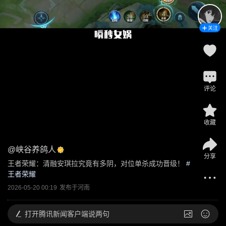
关注
评论
收藏
@
峡谷养鸽人
分享
王者荣耀：清融安琪拉究竟有多阴，对位单杀成功晋级！
 #
王者荣耀
2026-05-20 00:19
发布于
河南
打开
腾讯新闻客户端说两句