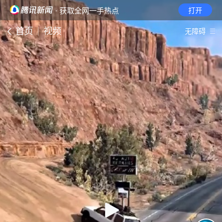
· 获取全网一手热点
打开
首页
视频
无障碍