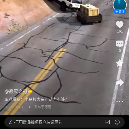
关注
161
5
33
15
@
寂灭之刃
游戏模拟：小马拉大车？动力不够？
2026-05-20 00:18
发布于
河南
打开
腾讯新闻客户端说两句