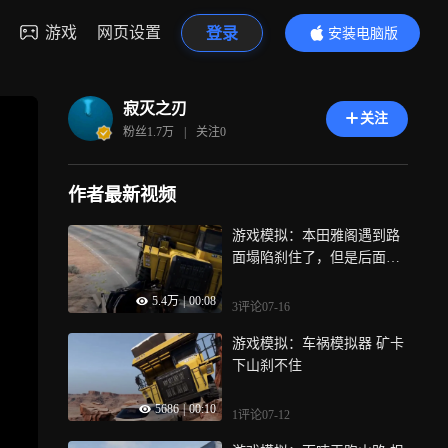
游戏
网页设置
登录
安装电脑版
内容更精彩
寂灭之刃
关注
粉丝
1.7万
|
关注
0
作者最新视频
游戏模拟：本田雅阁遇到路
面塌陷刹住了，但是后面矿
卡没刹住
5.4万
|
00:08
3评论
07-16
游戏模拟：车祸模拟器 矿卡
下山刹不住
5686
|
00:10
1评论
07-12