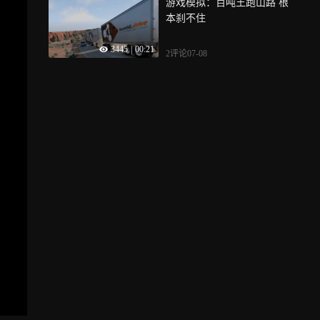
游戏模拟：百吨王跑山路 根
本刹不住
3445
|
00:21
2评论
07-08