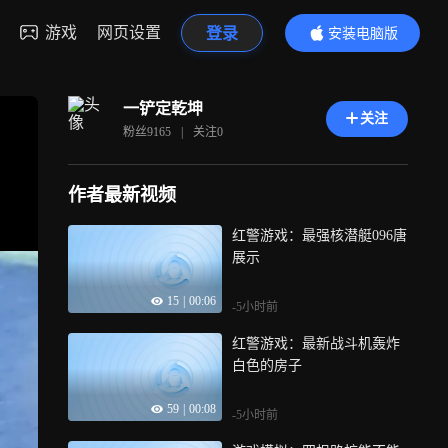
游戏
网页设置
登录
安装电脑版
内容更精彩
一铲定乾坤
关注
粉丝
9165
|
关注
0
作者最新视频
红警游戏：最强核潜艇096唐
展示
15
|
00:06
-5小时前
红警游戏：最新战斗机轰炸
白色的房子
59
|
00:08
-5小时前