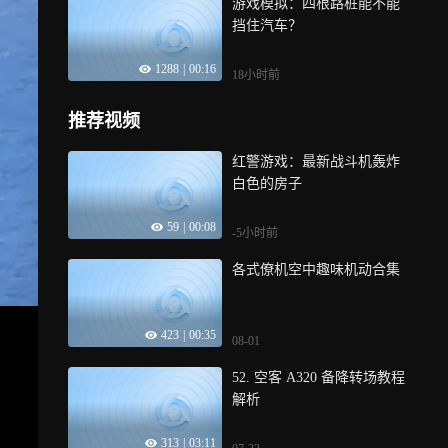
游戏模拟：四根路桩能不能
挡住汽车？
1288
|
00:16
18小时前
推荐视频
红警游戏：最新战斗机轰炸
白色的房子
59
|
00:08
-5小时前
各式僚机空中趣味机动合集
423
|
00:35
08-01
52. 空客 A320 备降转场教程
解析
313
|
03:11