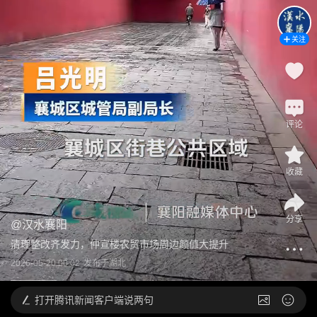
关注
评论
收藏
分享
@
汉水襄阳
清理整改齐发力，仲宣楼农贸市场周边颜值大提升
2026-05-20 00:02
发布于
湖北
打开
腾讯新闻客户端说两句