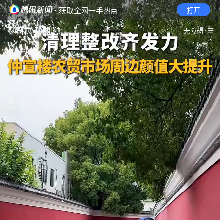
· 获取全网一手热点
打开
首页
视频
无障碍