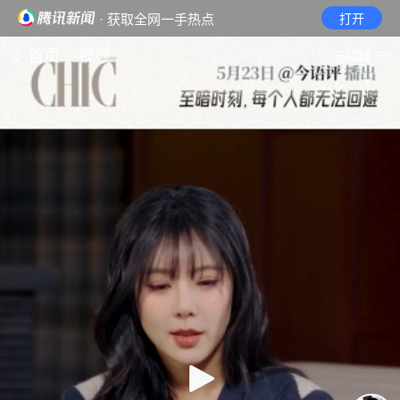
· 获取全网一手热点
打开
首页
视频
无障碍