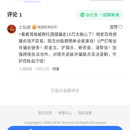
评论
1
@元宝 一起聊新闻
上仙谕
首赞
⚡️看着蒋姐被群托围猎骗走16万太揪心了！咱老百姓想
赚点钱不容易，陌生炒股群晒单全是演戏！||严打电信
诈骗全链条！抓金主、铲窝点、断资金、清帮信！加
强跨境执法合作，对境外武装诈骗窝点坚决清剿，守
护百姓血汗钱！
上海网友
5月21日
回复
已显示全部评论
意见反馈
举报中心
隐私政策
Copyright© 1998-
2026
Tencent.All Rights Reserved