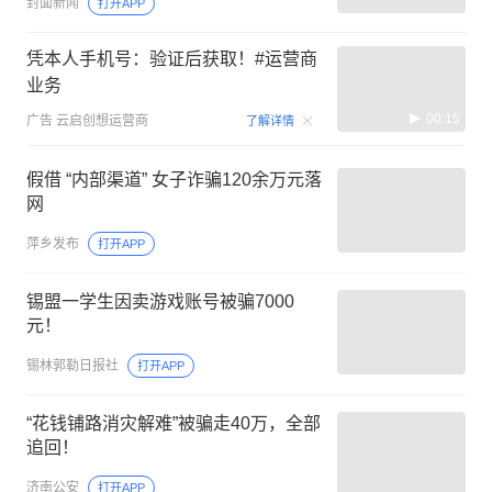
封面新闻
打开APP
凭本人手机号：验证后获取！#运营商
业务
00:15
广告
云启创想运营商
了解详情
假借 “内部渠道” 女子诈骗120余万元落
网
萍乡发布
打开APP
锡盟一学生因卖游戏账号被骗7000
元！
锡林郭勒日报社
打开APP
“花钱铺路消灾解难”被骗走40万，全部
追回！
济南公安
打开APP