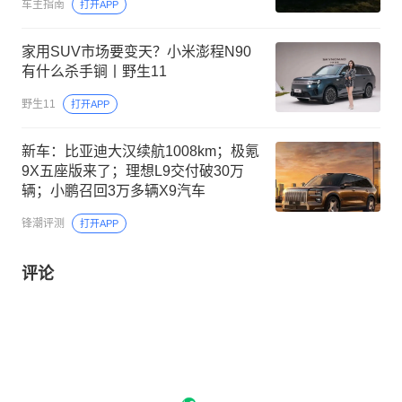
车主指南
打开APP
家用SUV市场要变天？小米澎程N90
有什么杀手锏丨野生11
野生11
打开APP
新车：比亚迪大汉续航1008km；极氪
9X五座版来了；理想L9交付破30万
辆；小鹏召回3万多辆X9汽车
锋潮评测
打开APP
评论