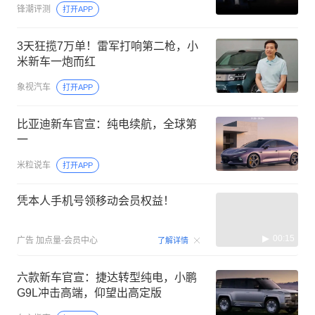
锋潮评测
打开APP
3天狂揽7万单！雷军打响第二枪，小
米新车一炮而红
象视汽车
打开APP
比亚迪新车官宣：纯电续航，全球第
一
米粒说车
打开APP
凭本人手机号领移动会员权益！
00:15
广告
加点量-会员中心
了解详情
六款新车官宣：捷达转型纯电，小鹏
G9L冲击高端，仰望出高定版