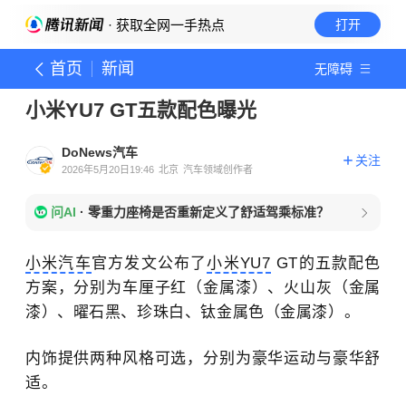
· 获取全网一手热点
打开
首页
新闻
无障碍
小米YU7 GT五款配色曝光
DoNews汽车
关注
2026年5月20日19:46
北京
汽车领域创作者
问AI
·
零重力座椅是否重新定义了舒适驾乘标准？
小米汽车
官方发文公布了
小米YU7
GT的五款配色
方案，分别为车厘子红（金属漆）、火山灰（金属
漆）、曜石黑、珍珠白、钛金属色（金属漆）。
内饰提供两种风格可选，分别为豪华运动与豪华舒
适。