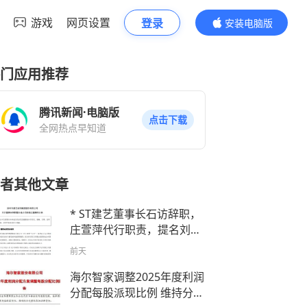
游戏
网页设置
登录
安装电脑版
内容更精彩
门应用推荐
腾讯新闻·电脑版
点击下载
全网热点早知道
者其他文章
* ST建艺董事长石访辞职，
庄萱萍代行职责，提名刘常
青为董事候选人
前天
海尔智家调整2025年度利润
分配每股派现比例 维持分红