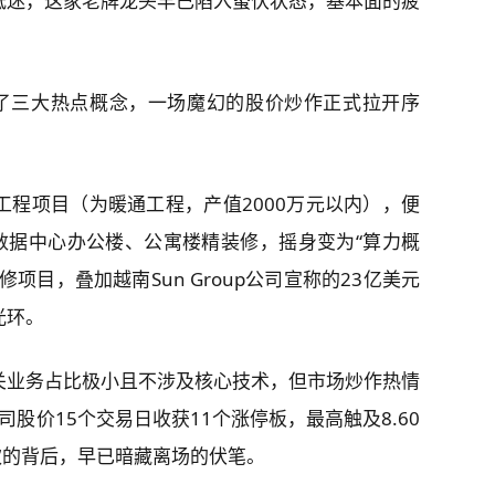
低迷，这家老牌龙头早已陷入蛰伏状态，基本面的疲
了三大热点概念，一场魔幻的股价炒作正式拉开序
程项目（为暖通工程，产值2000万元以内），便
数据中心办公楼、公寓楼精装修，摇身变为“算力概
项目，叠加越南Sun Group公司宣称的23亿美元
光环。
关业务占比极小且不涉及核心技术，但市场炒作热情
司股价15个交易日收获11个涨停板，最高触及8.60
欢的背后，早已暗藏离场的伏笔。