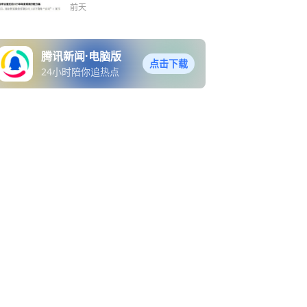
总额82.48亿元不变
前天
腾讯新闻·电脑版
点击下载
24小时陪你追热点