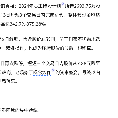
的真相：2024年
员工持股计划
所持2693.75万股
至13日短短3个交易日内完成清仓，整体套现金额达
342.7%-375.28%。
年5月8日解锁，恰逢股价暴涨期，员工们毫不犹豫地选
这一精准操作，也成为压垮股价的最后一根稻草。
0日再次跌停，短短三个交易日内股价从7.88元跌至
高位站岗，这场始于
概念炒作
的资本盛宴，最终以内
结局落幕。
多重困境的集中镜像。