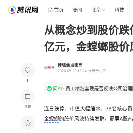
首页
要闻
北京
科技
从概念炒到股价跌停
亿元，金螳螂股价
搜狐焦点家居
2026-05-20 18:24
发布于
北京
1
问AI
·
员工精准套现是否反映公司治理
评论
连日跌停、市值大幅缩水、73名核心员
金螳螂
的股价风波持续发酵，霸屏A股