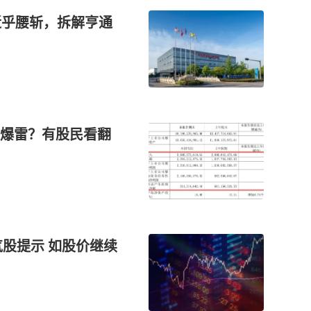
近乎腰斩，拆解亨通
爆雷？有股民看翻
气股提示 如股价继续