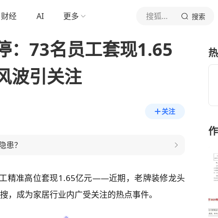
财经
AI
更多
搜狐焦点家居
搜索
：73名员工套现1.65
热
风波引关注
关注
作
隐患？
工精准高位套现1.65亿元——近期，老牌装修龙头
热搜，成为家居行业内广受关注的热点事件。