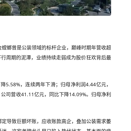
金螳螂曾是公装领域的标杆企业，巅峰时期年营收超
下行周期的泥潭，业绩持续走弱成为股价狂欢背后最
下降5.58%，连续两年下滑；归母净利润4.44亿元，
，公司营收41.11亿元，同比下降14.09%。归母净利
绑定导致巨额坏账，应收账款高企，叠加公装需求萎