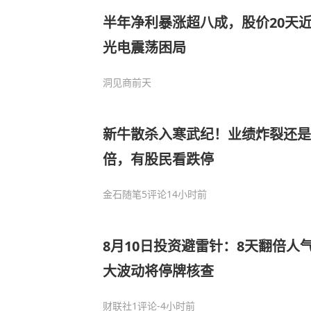
半年净利暴涨超八成，股价20天
光电震荡困局
洞见商
前天
新牛散杀入寒武纪！业绩炸裂还是
倍，有股民看跌停
金石随笔
5评论
14小时前
8月10日投资避雷针：8天翻倍人
大波动将停牌核查
财联社
1评论
-4小时前