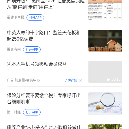
四项升级！“惠闽宝2026”让普惠健康险
从“赔得到”走向“用得上”
福建卫生报
打开APP
中英人寿的十字路口：监管天花板和
超250亿保费
投资者网
打开APP
凭本人手机号领移动会员权益！
00:15
广告
加点量-会员中心
了解详情
保险分红要不要缴个税？专家呼吁出
台细则明晰
第一财经
打开APP
康养产业“未热先卷” 地方政府该做什