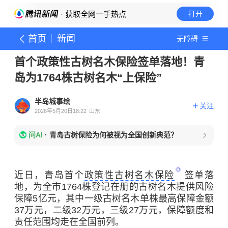
· 获取全网一手热点
打开
首页
新闻
无障碍
首个政策性古树名木保险签单落地！青
岛为1764株古树名木“上保险”
半岛城事绘
关注
2026年5月20日18:22
山东
问AI
·
青岛古树保险为何被视为全国创新典范？
近日，青岛首个
政策性古树名木保险
签单落
地，为全市1764株登记在册的古树名木提供风险
保障5亿元，其中一级古树名木单株最高保障金额
37万元，二级32万元，三级27万元，保障额度和
责任范围均走在全国前列。