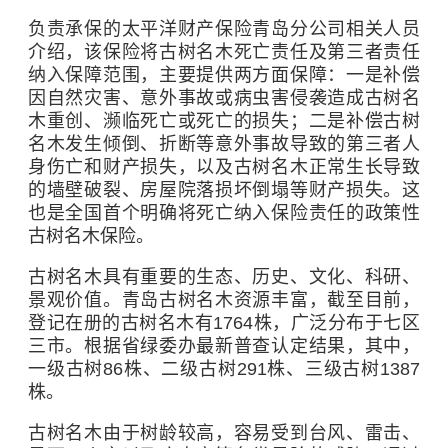
负责承保的太平洋财产保险青岛分公司相关人员
介绍，该保险将古树名木死亡责任及第三者责任
纳入保障范围，主要提供两方面保障：一是补偿
因自然灾害、意外事故或病虫害侵袭造成古树名
木重创、濒临死亡或死亡的损失；二是补偿古树
名木发生倾倒、折断等意外事故导致的第三者人
身伤亡和财产损失，以及古树名木正常生长导致
的墙壁破裂、房屋院落损坏倒塌等财产损失。这
也是全国首个明确将死亡纳入保险责任的政策性
古树名木保险。
古树名木具有重要的生态、历史、文化、科研、
景观价值。青岛古树名木资源丰富，截至目前，
登记在册的古树名木有1764株，广泛分布于七区
三市。根据省绿委办最新普查认定结果，其中，
一级古树86株、二级古树291株、三级古树1387
株。
古树名木由于树龄较高，容易受到台风、雷击、