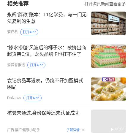
相关推荐
打开腾讯新闻查看更多
永辉“胖改”账本：11亿学费，与一门无
法复制的生意
酒评君
打开APP
“掺水掺糖”风波后的椰子水：被挤出商
超货架C位，龙头品牌IF也扛不住了
消费者报道
打开APP
袁记食品再递表，仍绕不开加盟模式
困局
DoNews
打开APP
核验未通过,身份保障还未认证成功
00:08
广告
鼎立健康小助手
了解详情