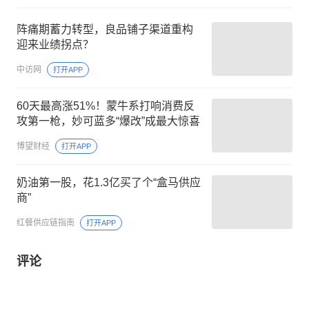
阵痛期蓄力转型，良品铺子渠道重构
迎来业绩拐点？
中访网
打开APP
60天最高涨51%！蒙牛系打响消费反
攻第一枪，妙可蓝多“爆改”成最大惊喜
博望财经
打开APP
奶油第一股，花1.3亿买了个“盒马供应
商”
红餐供应链指南
打开APP
评论