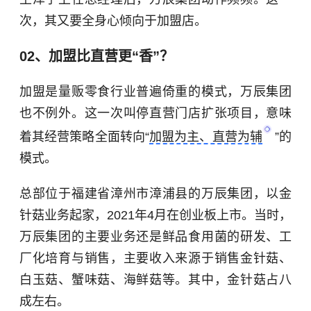
次，其又要全身心倾向于加盟店。
02、加盟比直营更“香”？
加盟是量贩零食行业普遍倚重的模式，万辰集团
也不例外。这一次叫停直营门店扩张项目，意味
着其经营策略全面转向“
加盟为主、直营为辅
”的
模式。
总部位于福建省漳州市漳浦县的万辰集团，以
金
针菇
业务起家，2021年4月在
创业板
上市。当时，
万辰集团的主要业务还是鲜品食用菌的研发、工
厂化培育与销售，主要收入来源于销售金针菇、
白玉菇
、蟹味菇、
海鲜菇
等。其中，金针菇占八
成左右。