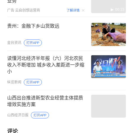
业务
00:15
广告
云启创想运营商
了解详情
贵州：金融下乡山货致远
金台资讯
打开APP
读懂河北经济半年报（六）河北农民
收入不断增加 城乡收入差距进一步缩
小
纵览新闻
打开APP
山西出台推进新型农业经营主体提质
增效实施方案
山西经济日报
打开APP
评论