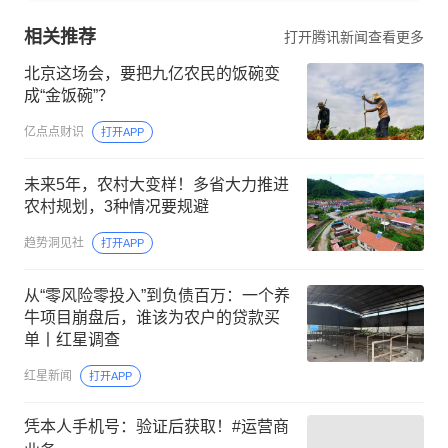
相关推荐
打开腾讯新闻查看更多
北京这场会，要把九亿农民的饭碗变
成“金饭碗”？
亿点点财识
打开APP
未来5年，农村大变样！多省大力推进
农村规划，3种情况要规避
趋势洞见社
打开APP
从“零风险零投入”到负债百万：一个养
牛项目崩盘后，谁该为农户的贷款买
单丨红星调查
红星新闻
打开APP
凭本人手机号：验证后获取！#运营商