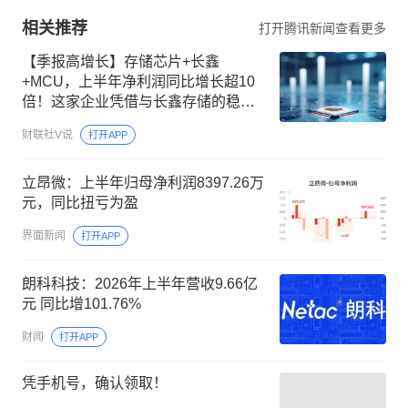
相关推荐
打开腾讯新闻查看更多
【季报高增长】存储芯片+长鑫
+MCU，上半年净利润同比增长超10
倍！这家企业凭借与长鑫存储的稳定
关系，是少数几家在未来3年能够扩大
财联社V说
打开APP
DDR4产能的公司之一，下半年将开启
LPDDR5小容量产品的研发
立昂微：上半年归母净利润8397.26万
元，同比扭亏为盈
界面新闻
打开APP
朗科科技：2026年上半年营收9.66亿
元 同比增101.76%
财闻
打开APP
凭手机号，确认领取！