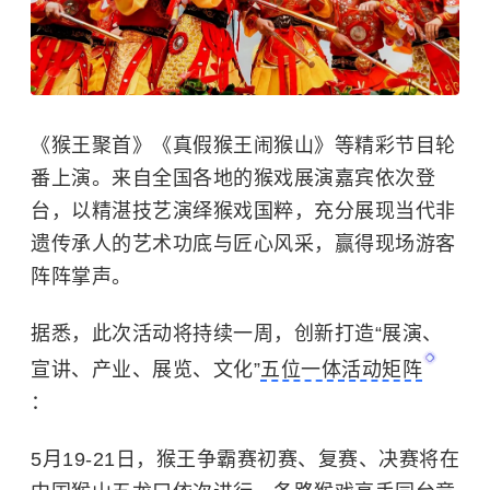
《猴王聚首》《真假猴王闹猴山》等精彩节目轮
番上演。来自全国各地的猴戏展演嘉宾依次登
台，以精湛技艺演绎猴戏国粹，充分展现当代非
遗传承人的艺术功底与匠心风采，赢得现场游客
阵阵掌声。
据悉，此次活动将持续一周，创新打造“展演、
宣讲、产业、展览、文化”
五位一体活动矩阵
：
5月19-21日，猴王争霸赛初赛、复赛、决赛将在