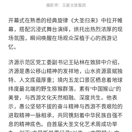
摄影师：王屋文旅集团
开幕式在熟悉的经典旋律《大圣归来》中拉开帷
幕，搭配沉浸式舞台演绎，烘托出热烈浓厚的现
场氛围，瞬间唤醒在场观众深植于心的西游记
忆。
济源示范区党工委副书记王砧林在致辞中介绍，
济源是愚公移山精神的发祥地，山水资源禀赋独
特、人文底蕴厚重；境内五龙口景区栖息着地球
纬度最北端的野生猕猴群落，素有“中国猴山”的
美誉，与西游文化天然相融、深度共生。他表
示，愚公坚韧不拔的奋斗精神与西游不畏艰险的
进取精神一脉相承，共同镌刻着中华民族自强不
息的精神底色。自首届大圣文化艺术周成功举