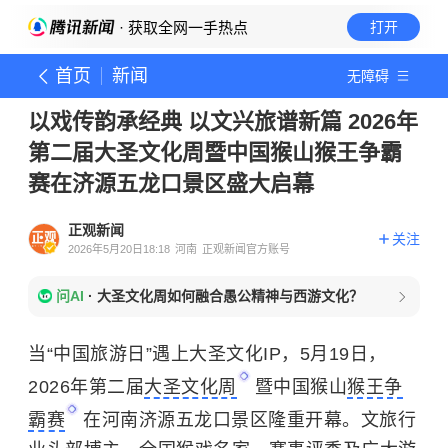
· 获取全网一手热点
打开
首页
新闻
无障碍
以戏传韵承经典 以文兴旅谱新篇 2026年
第二届大圣文化周暨中国猴山猴王争霸
赛在济源五龙口景区盛大启幕
正观新闻
关注
2026年5月20日18:18
河南
正观新闻官方账号
问AI
·
大圣文化周如何融合愚公精神与西游文化？
当“中国旅游日”遇上大圣文化IP，5月19日，
2026年第二届
大圣文化周
暨中国猴山
猴王争
霸赛
在河南济源五龙口景区隆重开幕。文旅行