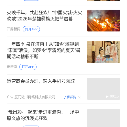
火映千年，共赴狂欢！“中国火城·火火
欢歌”2026年楚雄彝族火把节启幕
开屏新闻
打开APP
一年四季 泉在济南丨从“知否”雅趣到
“宋喜”浪漫，如梦令“李清照的夏天”暑
期活动精彩不断
爱济南
打开APP
运营商会员办理，输入手机号领取！
00:15
广告
厦门微书网络科技有限公司
了解详情
“豫出彩·一起来”走进重渡沟：一场中
原文旅的沉浸式狂欢