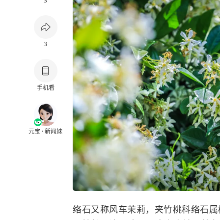
3
3
手机看
元宝 · 新闻妹
络石又称风车茉莉，夹竹桃科络石属