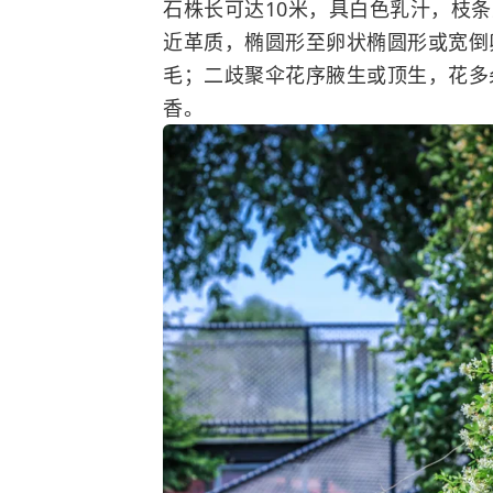
石
株长可达10米，具白色乳汁，枝
近革质，椭圆形至卵状椭圆形或宽倒
毛；二歧聚伞花序腋生或顶生，花多
香。