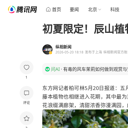
首页
要闻
北京
科技
初夏限定！辰山植
纵相新闻
2026-05-20 18:18
发布于
上海
纵相新闻官方账
问AI
·
有毒的风车茉莉如何做到观赏与
1
东方网记者柏可林5月20日报道：
藤本植物也相继进入花期，其中最为
评论
花浪缀满廊架，清甜浓香弥漫满园，