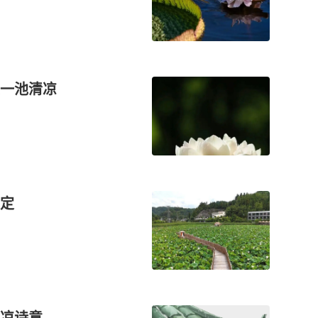
一池清凉
定
凉诗意