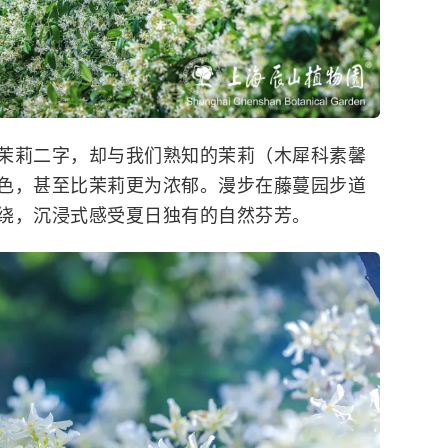
茉莉二字，却与我们熟知的茉莉（木犀科素馨
色，甚至比茉莉更为浓郁。漫步在藤蔓园步道
绕，沉浸式感受夏日独有的自然芬芳。