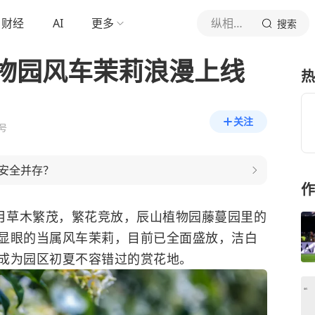
财经
AI
更多
纵相新闻
搜索
物园风车茉莉浪漫上线
热
关注
号
安全并存？
作
五月草木繁茂，繁花竞放，辰山植物园藤蔓园里的
显眼的当属风车茉莉，目前已全面盛放，洁白
成为园区初夏不容错过的赏花地。