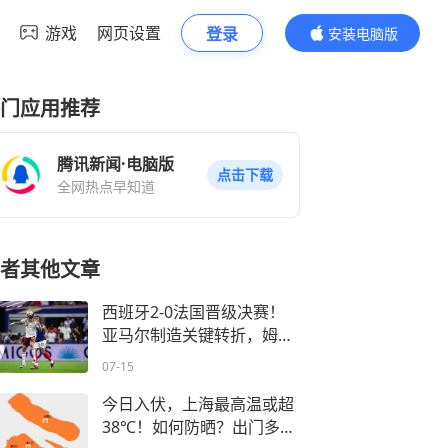
游戏
网页设置
登录
安装电脑版
内容更精彩
门应用推荐
腾讯新闻·电脑版
点击下载
全网热点早知道
者其他文章
西班牙2-0法国晋级决赛！
亚马尔制造关键转折，姆巴
佩0射正
07-15
今日入伏，上海最高温或超
38℃！如何防晒？出门多穿