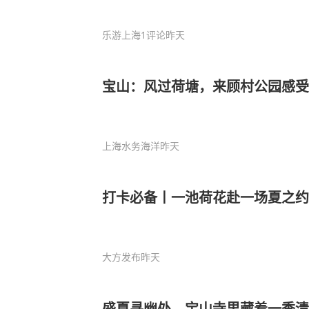
乐游上海
1评论
昨天
宝山：风过荷塘，来顾村公园感受
上海水务海洋
昨天
打卡必备丨一池荷花赴一场夏之约
大方发布
昨天
盛夏寻幽处，宝山寺里藏着一季清