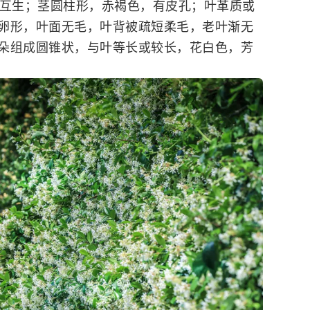
条互生；茎圆柱形，赤褐色，有皮孔；叶革质或
卵形，叶面无毛，叶背被疏短柔毛，老叶渐无
朵组成圆锥状，与叶等长或较长，花白色，芳