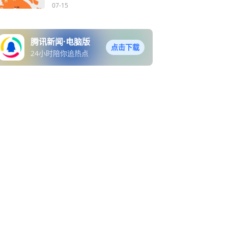
红色衣服！
07-15
腾讯新闻·电脑版
点击下载
24小时陪你追热点