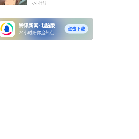
见少？
-7小时前
腾讯新闻·电脑版
点击下载
24小时陪你追热点