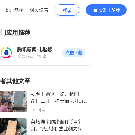
游戏
网页设置
登录
安装电脑版
内容更精彩
门应用推荐
腾讯新闻·电脑版
点击下载
全网热点早知道
者其他文章
视频丨她这一跪，抢回一
命！三亚一护士街头开展生
死急救
-7小时前
菜场摊主脑出血住院4个
月，“无人摊”营业额为何没