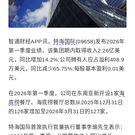
智通财经APP讯，
特海国际
(09658)发布2026年
第一季度业绩，该集团期内取得收入2.26亿美
元，同比增加14.2%;公司拥有人应占溢利408.9
万美元，同比减少65.75%;每股基本盈利0.01美
元。
在2026年第一季度，公司在东南亚新开设1家
海
底捞
餐厅。海底捞餐厅总数从2025年12月31日
的126家增加至2026年3月31日的127家。
特海国际首席执行官兼执行董事李瑜先生表示：