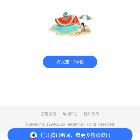
@元宝 写评论
意见反馈
举报中心
隐私政策
Copyright© 1998-
2026
Tencent.All Rights Reserved
打开
腾讯新闻，看更多热点资讯