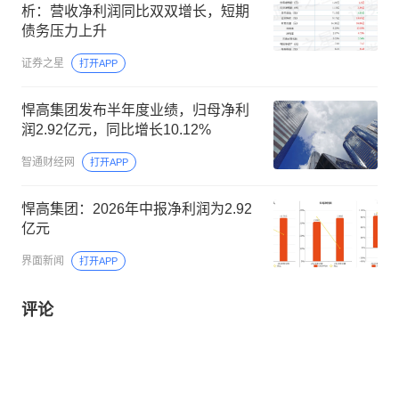
析：营收净利润同比双双增长，短期
债务压力上升
证券之星
打开APP
悍高集团发布半年度业绩，归母净利
润2.92亿元，同比增长10.12%
智通财经网
打开APP
悍高集团：2026年中报净利润为2.92
亿元
界面新闻
打开APP
评论