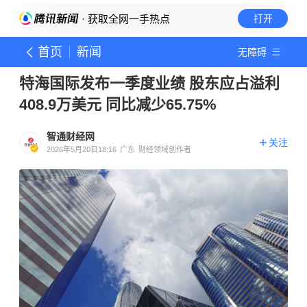
· 获取全网一手热点
打开
首页
新闻
无障碍
特海国际发布一季度业绩 股东应占溢利
408.9万美元 同比减少65.75%
智通财经网
关注
2026年5月20日18:16
广东
财经领域创作者