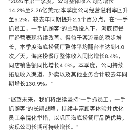
“2026年第一季度，公司整体收入同比增长
14.2%至2.26亿美元;本季度公司经营溢利率回升
至6.2%，较去年同期提升2.1个百分点。在“一手
抓员工，一手抓顾客”的主动投入下，海底捞餐
厅经营表现持续改善。得益于客流量的稳步增
长，本季度海底捞餐厅整体平均翻台率达到4.0
次╱天，海底捞餐厅整体收入同比增长8.4%，
同店销售额同比增长4.0%。本季度，公司持续
拓展收入渠道，外卖以及其他业务合计较去年同
期增长130.9%。”
“展望未来，我们将继续坚持“一手抓员工，一手
抓顾客”的长期战略，持续丰富顾客体验并优化
员工亲情化举措，以巩固海底捞餐厅品牌优势，
实现公司长期可持续增长。”