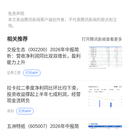
免责声明
本文来自腾讯新闻客户端创作者，不代表腾讯新闻的观点和立
场。
相关推荐
打开腾讯新闻查看更多
交投生态（002200）2026年中报简
析：营收净利润同比双双增长，盈利
能力上升
证券之星
打开APP
拉卡拉二季度净利同比环比均下滑，
投资收益撑起上半年七成利润，经营
现金流转负
读创
打开APP
五洲特纸（605007）2026年中报简