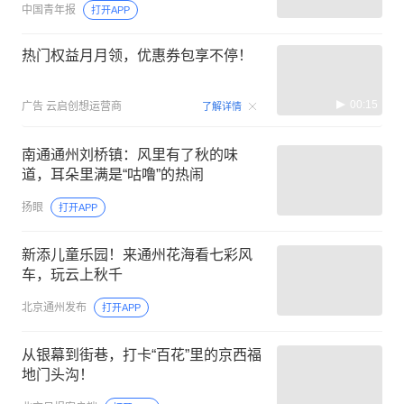
中国青年报
打开APP
热门权益月月领，优惠券包享不停！
00:15
广告
云启创想运营商
了解详情
南通通州刘桥镇：风里有了秋的味
道，耳朵里满是“咕噜”的热闹
扬眼
打开APP
新添儿童乐园！来通州花海看七彩风
车，玩云上秋千
北京通州发布
打开APP
从银幕到街巷，打卡“百花”里的京西福
地门头沟！