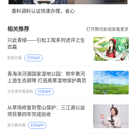
香料调料认证快速办理，省心
相关推荐
打开腾讯新闻查看更多
只此青绿——引松工程系列述评之生
态篇
松原日报
打开APP
青海洮河源国家湿地公园：筑牢黄河
上游生态屏障 打造高寒湿地保护典范
北京青年报官网
打开APP
从草场修复到雪山保护：三江源公益
项目第四年完成验收
南方都市报
打开APP