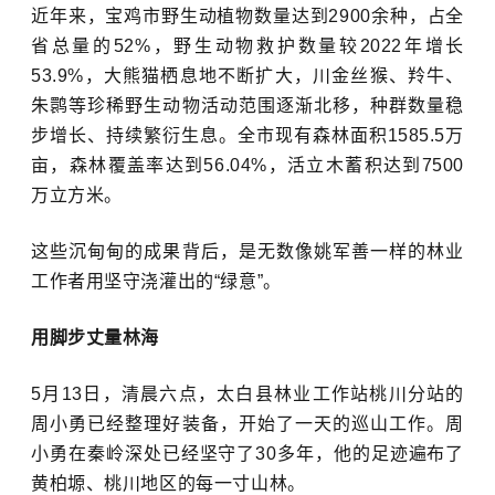
近年来，宝鸡市野生动植物数量达到2900余种，占全
省总量的52%，野生动物救护数量较2022年增长
53.9%，
大熊猫
栖息地不断扩大，
川金丝猴
、
羚牛
、
朱鹮等珍稀野生动物活动范围逐渐北移，种群数量稳
步增长、持续繁衍生息。全市现有森林面积1585.5万
亩，森林覆盖率达到56.04%，活立木蓄积达到7500
万立方米。
这些沉甸甸的成果背后，是无数像姚军善一样的林业
工作者用坚守浇灌出的“绿意”。
用脚步丈量林海
5月13日，清晨六点，太白县林业工作站桃川分站的
周小勇已经整理好装备，开始了一天的巡山工作。周
小勇在
秦岭
深处已经坚守了30多年，他的足迹遍布了
黄柏塬、桃川地区的每一寸山林。