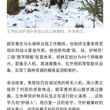
王伟在巡护途中坐在山石上歇脚时，补充体力。
姚军善在马头滩林业局工作期间，也始终注重发挥党
组织的战斗堡垒作用。他创新构建“局、站、护林员”
三级“数字网格”巡查体系，将林区划分为49个网格单
元，配备无人机、高清摄像头、红外相机等智能化设
备，实现了森林资源的精准监测和管护。
采访结束，焦铁柱仍在调试他的新无人机，周小勇又
接到了村民的求助电话，姚军善的巡山脚步踏过晨
露，王伟带领护林员队伍正在进行防火演练……这些
平凡的“护绿人”，用日复一日的坚守，守护着秦岭的
绿水青山，也守护着子孙后代的生态福祉。