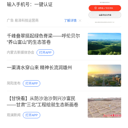
输入手机号：一键认证
00:09
广告
易泽科技运营商
了解详情
千峰叠翠挺起绿色脊梁——呼伦贝尔
“养山富山”的生态答卷
内蒙古新媒体协会
打开APP
一渠清水穿山来 精神长流润雄州
简阳发布
打开APP
【甘快看】从防沙治沙到兴沙富民
——甘肃“三北”工程绘就生态新画卷
观澜新闻
打开APP