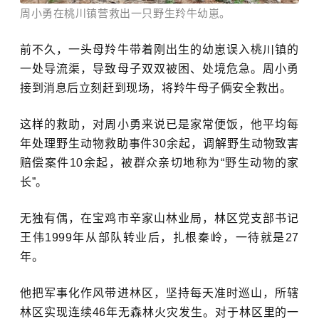
周小勇在桃川镇营救出一只野生羚牛幼崽。
前不久，一头母羚牛带着刚出生的幼崽误入桃川镇的
一处导流渠，导致母子双双被困、处境危急。周小勇
接到消息后立刻赶到现场，将羚牛母子俩安全救出。
这样的救助，对周小勇来说已是家常便饭，他平均每
年处理野生动物救助事件30余起，调解野生动物致害
赔偿案件10余起，被群众亲切地称为“野生动物的家
长”。
无独有偶，在宝鸡市辛家山林业局，林区党支部书记
王伟1999年从部队转业后，扎根秦岭，一待就是27
年。
他把军事化作风带进林区，坚持每天准时巡山，所辖
林区实现连续46年无森林火灾发生。对于林区里的一