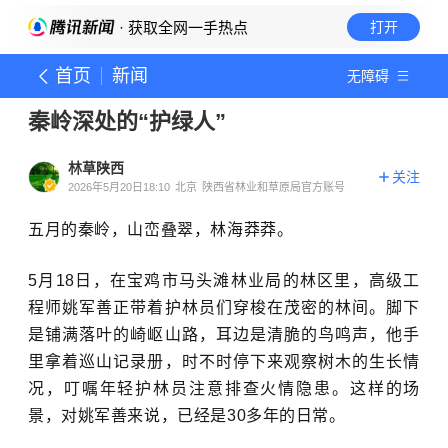
· 获取全网一手热点
打开
首页
新闻
无障碍
秦岭深处的“护绿人”
林草陕西
关注
2026年5月20日18:10
北京
陕西省林业和草原局官方账号
五月的秦岭，山峦叠翠，林海莽莽。
5月18日，在宝鸡市马头滩林业局的林区里，高级工
程师姚军善正带着护林员们穿梭在茂密的林间。脚下
是铺满落叶的崎岖山路，耳边是清脆的鸟鸣声，他手
里拿着巡山记录册，时不时停下来观察树木的生长情
况，叮嘱年轻护林员注意排查火情隐患。这样的场
景，对姚军善来说，已经是30多年的日常。