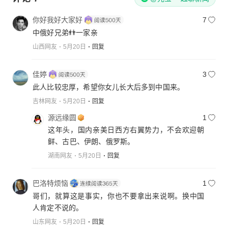
你好我好大家好
7
中俄好兄弟👬一家亲
山西网友
5月20日
回复
佳婷
3
此人比较忠厚，希望你女儿长大后多到中国来。
吉林网友
5月20日
回复
源远缘圆
1
这年头，国内亲美日西方右翼势力，不会欢迎朝
鲜、古巴、伊朗、俄罗斯。
湖南网友
5月20日
回复
巴洛特烦恼
1
哥们，就算这是事实，你也不要拿出来说啊。换中国
人肯定不说的。
山东网友
5月20日
回复