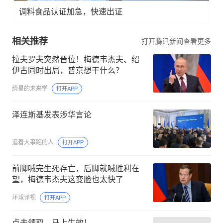
调料食品认证加急，快速出证
相关推荐
打开腾讯新闻查看更多
拉夫罗夫突然晋位！梅德韦杰夫、绍
伊古同时出局，普京想干什么？
绮星的未来学
打开APP
泽连斯基发表涉华言论
追着大事跑的人
打开APP
前脚喊完生死存亡，后脚就喊胜利在
望，梅德韦杰夫这变脸也太快了
环球译视
打开APP
点击领取，马上生效！