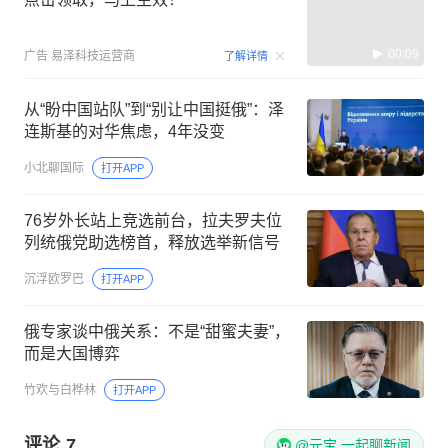
00:09
广告
易泽科技运营商
了解详情
从“盼中国站队”到“别让中国挺俄”：泽
连斯基的对华焦虑，4年没变
小北聊国际
打开APP
76岁外长站上竞选前台，拉夫罗夫位
列统俄党助选榜首，释放选举新信号
沉浮欧罗巴
打开APP
俄专家谈中俄关系：不是“甜蜜夫妻”，
而是大国博弈
竹欢与白桦林
打开APP
评论
7
@元宝 一起聊新闻