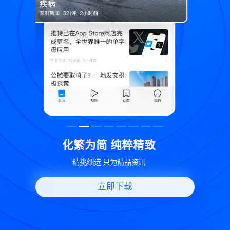
致
世界变化 热问一下
好问题好回答 多元视角看问题
立即下载