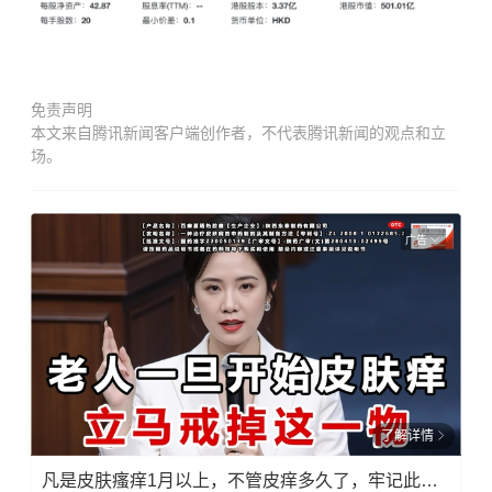
免责声明
本文来自腾讯新闻客户端创作者，不代表腾讯新闻的观点和立
场。
广告
了解详情
凡是皮肤瘙痒1月以上，不管皮痒多久了，牢记此法，快！准！狠！