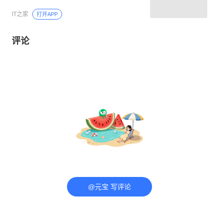
IT之家
打开APP
评论
@元宝 写评论