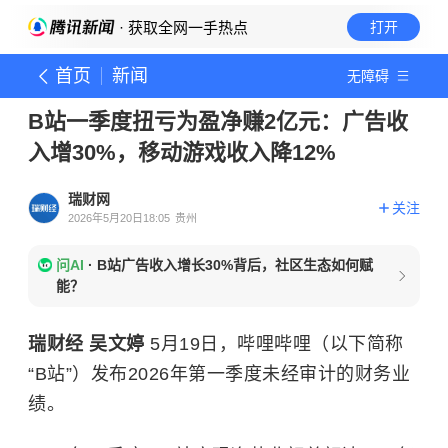
· 获取全网一手热点
打开
首页
新闻
无障碍
B站一季度扭亏为盈净赚2亿元：广告收
入增30%，移动游戏收入降12%
瑞财网
关注
2026年5月20日18:05
贵州
问AI
·
B站广告收入增长30%背后，社区生态如何赋
能？
瑞财经 吴文婷
5月19日，哔哩哔哩（以下简称
“B站”）发布2026年第一季度未经审计的财务业
绩。