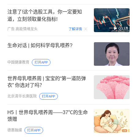
注意了!这个选股工具，你一定要知
道，立刻领取量化指标!
00:18
广告
高能情绪龙头
了解详情
生命对话 | 如何科学母乳喂养?
中国健康教育
打开APP
世界母乳喂养周 | 宝宝的“第一道防弹
衣” 你选对了吗？
北京清华长庚医院
打开APP
H5丨世界母乳喂养周——37℃的生命
馈赠
德惠融媒
打开APP