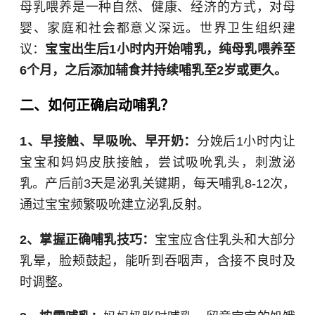
母乳喂养是一种自然、健康、经济的方式，对母
婴、家庭和社会都意义深远。
世界卫生组织
建
议：
宝宝出生后1小时内开始哺乳，纯母乳喂养至
6个月，之后添加辅食并持续哺乳至2岁或更久。
二、如何正确启动哺乳？
1、早接触、早吸吮、早开奶：
分娩后1小时内让
宝宝和妈妈皮肤接触，尝试吸吮乳头，刺激泌
乳。产后前3天是泌乳关键期，每天哺乳8-12次，
通过宝宝频繁吸吮建立泌乳反射。
2、掌握正确哺乳技巧：
宝宝应含住乳头和大部分
乳晕，脸颊鼓起，能听到吞咽声，含接不良时及
时调整。