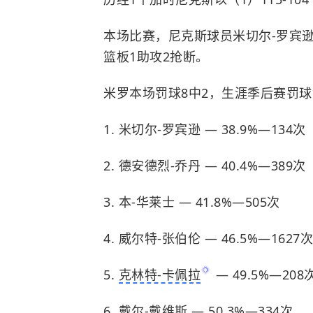
本场比赛，尼克斯球员米切尔-罗宾逊出
篮板1助攻2抢断。
米罗本场罚球8中2，生涯季后赛罚球命
1. 米切尔-罗宾逊 — 38.9%—134次
2. 德安德烈-乔丹 — 40.4%—389次
3. 本-华莱士 — 41.8%—505次
4. 威尔特-张伯伦 — 46.5%—1627次
5.
克林特-卡佩拉
— 49.5%—208
6. 戴尔-戴维斯 — 50.3%—334次