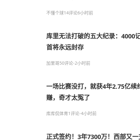
不懂个球
14评论
6小时前
库里无法打破的五大纪录：4000
首将永远封存
加里哥
50评论
-2小时前
一场比赛没打，就获4年2.75亿
赚，奇才太冤了
库库侃体育
1评论
-4小时前
正式签约！3年7300万！西部又