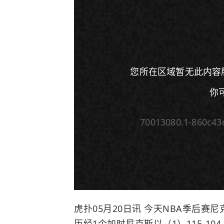
您所在区域暂无此内容
你
70013080.1-860c43
00:00
/
00:00
虎扑05月20日讯 今天NBA季后赛
尼
历经1个加时尼克斯以（1）115-10