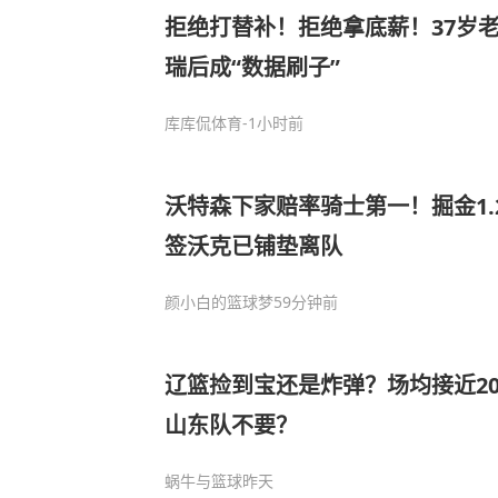
拒绝打替补！拒绝拿底薪！37岁
瑞后成“数据刷子”
库库侃体育
-1小时前
沃特森下家赔率骑士第一！掘金1.
签沃克已铺垫离队
颜小白的篮球梦
59分钟前
辽篮捡到宝还是炸弹？场均接近2
山东队不要？
蜗牛与篮球
昨天