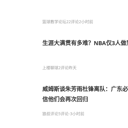
篮球教学论坛
22评论
2小时前
生涯大满贯有多难？NBA仅3人
上楼聊球
2评论
昨天
威姆斯谈朱芳雨杜锋离队：广东必
信他们会再次回归
狼叔评论
5评论
-3小时前