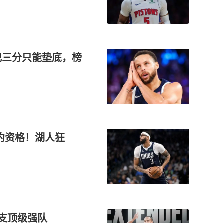
记三分只能垫底，榜
续约资格！湖人狂
一支顶级强队