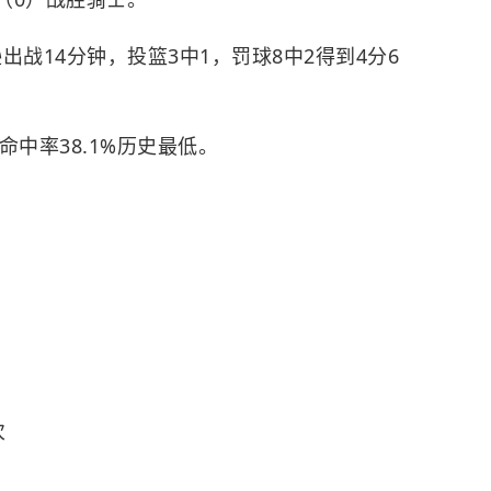
战14分钟，投篮3中1，罚球8中2得到4分6
中率38.1%历史最低。
次