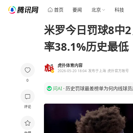
首页
要闻
北京
科技
米罗今日罚球8中
率38.1%历史最低
虎扑体育内容
2026-05-20 18:04
发布于
上海
虎扑官方账号
0
问AI
·
历史罚球最差榜单为何内线球员
评论