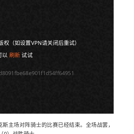
版权（如设置VPN请关闭后重试）
可以
刷新
试试
d8091fbe68e901f1d54ff64951
倍速
克斯
主场对阵
骑士
的比赛已经结束。全场战罢，
4（0）战胜骑士。