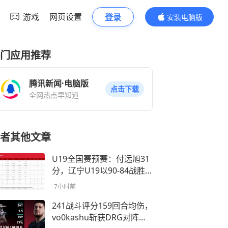
游戏
网页设置
登录
安装电脑版
内容更精彩
门应用推荐
腾讯新闻·电脑版
点击下载
全网热点早知道
者其他文章
U19全国赛预赛：付远旭31
分，辽宁U19以90-84战胜
上海U19
-7小时前
241战斗评分159回合均伤，
vo0kashu斩获DRG对阵W