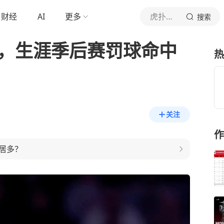
财经
AI
更多
虎扑体育内容
搜索
2，生涯季后赛罚球命中
热
关注
作
居多？