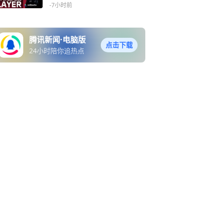
OL图二MVP
-7小时前
腾讯新闻·电脑版
点击下载
24小时陪你追热点