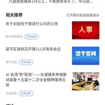
凡是皮肤瘙痒1月以上，不管皮痒多久了，牢记此法，快！准！狠！
相关推荐
打开腾讯新闻查看更多
关于对拟任干部进行公示的公告
鄂尔多斯新闻
打开APP
梁平区政府召开第111次常务会议
梁平日报
打开APP
从“会场”到“现场”——东湖镇多举措推
动县委十五届十二次全会精神落地见
效
大美民勤
打开APP