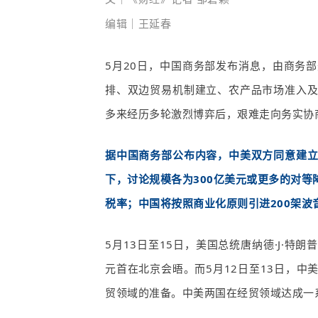
编辑｜王延春
5
月
20
日，中国商务部发布消息，由商务部
排、双边贸易机制建立、农产品市场准入
多来经历多轮激烈博弈后，艰难走向务实协
据中国商务部公布内容，中美双方同意建
下，讨论规模各为
300
亿美元或更多的对等
税率；中国将按照商业化原则引进
200
架波
5
月
13
日至
15
日，美国总统唐纳德·
J
·特朗
元首在北京会晤。而
5
月
12
日至
13
日，中
贸领域的准备。中美两国在经贸领域达成一