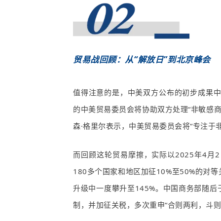
贸易战回顾：从“解放日”到北京峰会
值得注意的是，中美双方公布的初步成果
的中美贸易委员会将协助双方处理“非敏感
森
·
格里尔表示，中美贸易委员会将
“
专注于
而回顾这轮贸易摩擦，实际以
2025
年
4
月
2
180
多个国家和地区加征
10%
至
50%
的对等
升级中一度攀升至
145%
。中国商务部随后
制，并加征关税，多次重申“合则两利，斗则