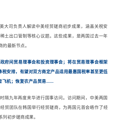
美大司负责人解读
中美经贸磋商初步成果，涵盖关税安
及稀土出口管制等核心议题。这些成果，是两国过去一年
商的最新节点。
立政府间贸易理事会和投资理事会；将在贸易理事会框架
降税安排，有望对双方商定产品适用最惠国税率甚至更低
音飞机；恢复农产品贸易……
普时隔九年再度来华进行国事访问。访问期间，中美两国
美经贸团队在韩国举行经贸磋商，为两国元首会晤作了经
系列初步磋商成果。