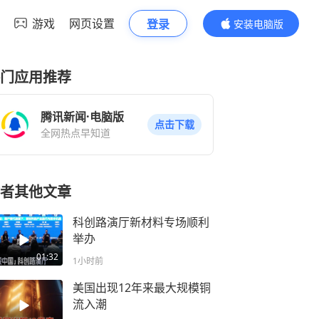
游戏
网页设置
登录
安装电脑版
内容更精彩
门应用推荐
腾讯新闻·电脑版
点击下载
全网热点早知道
者其他文章
科创路演厅新材料专场顺利
举办
01:32
1小时前
美国出现12年来最大规模铜
流入潮