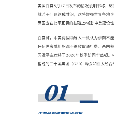
美国白宫
5
月
17
日发布的情况说明书称，这
就若干问题达成共识，这将增强世界各地
两国应在公平互惠的基础上构建“中美建设性
白宫称，中美两国领导人一致认为伊朗不
任何国家或组织都不得收取通行费。两国
习近平主席将于
2026
年秋季访问华盛顿。
稍晚的二十国集团（
G20
）峰会和亚太经合
中美经贸磋商初步成果