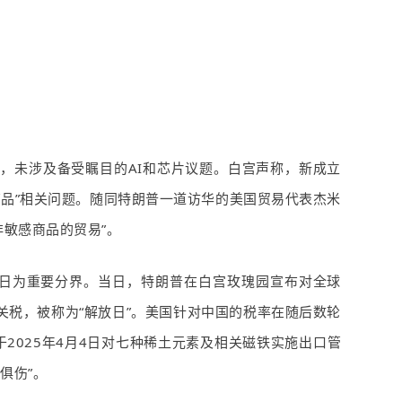
中，未涉及备受瞩目的
AI
和芯片议题。白宫声称，新成立
商品”相关问题。随同特朗普一道访华的美国贸易代表杰米
非敏感商品的贸易
”
。
日为重要分界。当日，特朗普在白宫玫瑰园宣布对全球
关税，被称为“解放日”。美国针对中国的税率在随后数轮
于
2025
年
4
月
4
日对七种稀土元素及相关磁铁实施出口管
俱伤”。