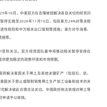
25
年
10
月，中美双方在吉隆坡就解决各自关切的经贸问
施暂停实施至
2026
年
11
月
10
日，包括美方
24%
对等关税
穿透性规则和中方相关出口管制等措施；美方对华海事、
措施等。
中受到关注。双方经贸团队重申将推动相关暂停安排在
提供更加稳定的政策环境和市场预期。
中国将解决美国关于稀土及其他关键矿产（包括钇、钪、
决美国关于禁止或限制销售稀土生产加工设备和技术的关
研究解决彼此合理合法关切。中国政府依法依规对稀土等
可申请予以审核。