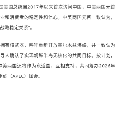
是美国总统自
2017
年以来首次访问中国，中美两国元首
企业和消费者的稳定性和信心。中美两国元首一致认为，
战略稳定关系”。
能拥有核武器，呼吁重新开放
霍尔木兹海峡
，并一致认为
领导人确认了实现朝鲜半岛无核化的共同目标。按计划，
中美两国还将作为东道国，互相支持，共同筹办
2026
年
组织（
APEC
）峰会。