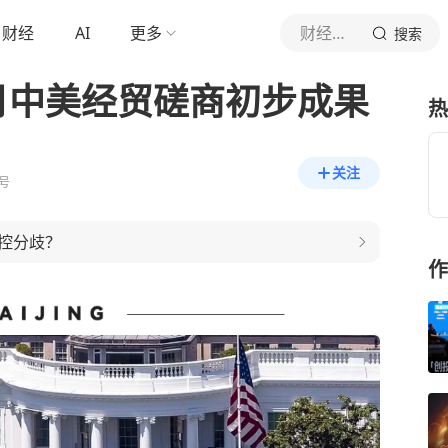
财经
AI
更多
财经杂志
搜索
月中美经贸磋商初步成果
热
关注
号
控分歧？
作