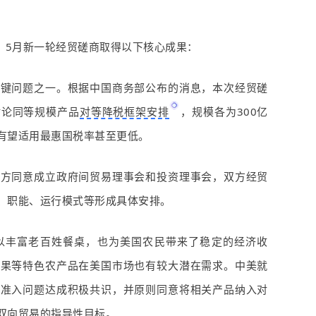
，
5
月新一轮经贸磋商取得以下核心成果：
关键问题之一。根据中国商务部公布的消息，本次经贸磋
讨论同等规模产品
对等降税框架安排
，规模各为
300
亿
有望适用最惠国税率甚至更低。
双方同意成立政府间贸易理事会和投资理事会，双方经贸
、职能、运行模式等形成具体安排。
以丰富老百姓餐桌，也为美国农民带来了稳定的经济收
水果等特色农产品在美国市场也有较大潜在需求。中美就
场准入问题达成积极共识，并原则同意将相关产品纳入对
双向贸易的指导性目标。