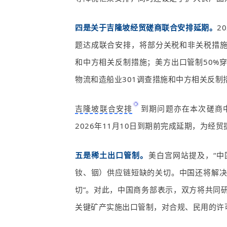
四是关于吉隆坡经贸磋商联合安排延期。
20
题达成联合安排，将部分关税和非关税措
和中方相关反制措施；美方出口管制
50%
物流和造船业
301
调查措施和中方相关反制
吉隆坡联合安排
到期问题亦在本次磋商
2026
年
11
月
10
日到期前完成延期，为经贸
五是稀土出口管制。
美白宫网站提及，“
钕、铟）供应链短缺的关切。中国还将解
切”。对此，中国商务部表示，双方将共同
关键矿产实施出口管制，对合规、民用的许