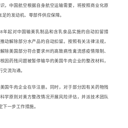
共识，中国航空根据自身航空运输需要，将按照商业化原
充足的发动机、零部件供应保障。
08
年起对中国输美乳制品和含乳食品实施的自动扣留措
并推动解除部分水产品的自动扣留。按照有关法律法规，
、解除美国部分符合要求州的高致病性禽流感疫情限制、
审核因药残问题被暂停输华的美国牛肉企业的整改材料，
行交流沟通。
关美国牛肉企业在华注册。同时，对于部分因有关药物残
着科学原则对美方整改情况开展风险评估，并派技术团队
定下一步工作措施。