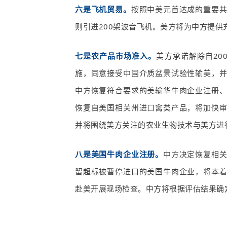
六是飞机贸易。
按照中美元首达成的重要
则引进
200
架波音飞机。美方将为中方提供
七是农产品市场准入。
美方承诺解除自
20
施，同意接受中国介质盆景试验性输美，
中方恢复符合要求的美输华牛肉企业注册
恢复自美国相关州进口禽类产品，将加快
并将围绕美方关注的农业生物技术与美方进
八是美国牛肉企业注册。
中方决定恢复相
留超标被暂停进口的美国牛肉企业，将本
赴美开展现场检查。中方将根据评估结果确